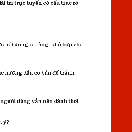
 trí trực tuyến có cấu trúc rõ
ức nội dung rõ ràng, phù hợp cho
các hướng dẫn cơ bản để tránh
n người dùng vẫn nên dành thời
u ý?