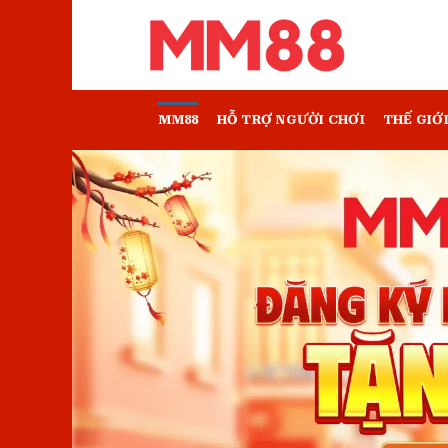
Skip
to
content
MM88
HỖ TRỢ NGƯỜI CHƠI
THẾ GIỚ