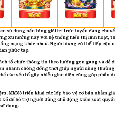
quen sử dụng nền tảng giải trí trực tuyến đang chuy
ng xu hướng này với hệ thống hiển thị linh hoạt, t
 tầng mạng khác nhau. Người dùng có thể tiếp cận 
ian phức tạp.
ch tổ chức thông tin theo hướng gọn gàng và dễ đị
en nhanh chóng đồng thời giúp người dùng thường x
 chế các yếu tố gây nhiễu giao diện cũng góp phần du
iệm
, MM88 triển khai các lớp bảo vệ cơ bản nhằm giả
t kế để hỗ trợ người dùng chủ động kiểm soát quyền
 sử dụng.