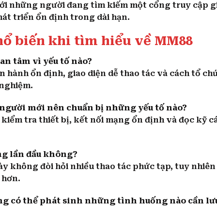
i những người đang tìm kiếm một cổng truy cập giải
át triển ổn định trong dài hạn.
ổ biến khi tìm hiểu về MM88
n tâm vì yếu tố nào?
hành ổn định, giao diện dễ thao tác và cách tổ ch
 nghiệm.
 người mới nên chuẩn bị những yếu tố nào?
 kiểm tra thiết bị, kết nối mạng ổn định và đọc kỹ 
.
ng lần đầu không?
ày không đòi hỏi nhiều thao tác phức tạp, tuy nhiê
 hơn.
g có thể phát sinh những tình huống nào cần lư