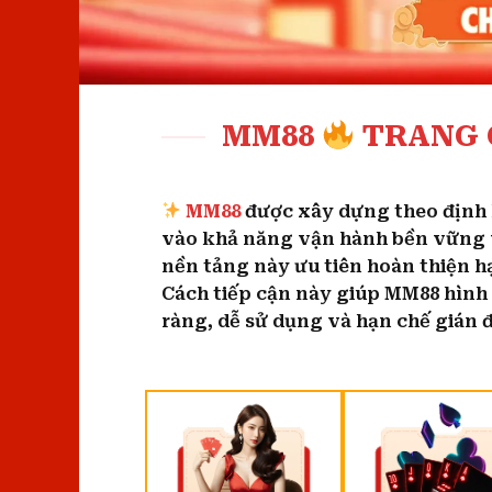
MM88
TRANG 
MM88
được xây dựng theo định h
vào khả năng vận hành bền vững và
nền tảng này ưu tiên hoàn thiện hạ
Cách tiếp cận này giúp MM88 hình
ràng, dễ sử dụng và hạn chế gián 